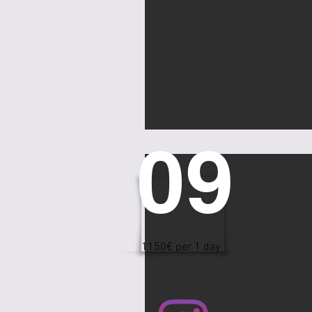
09
1150€ per 1 day