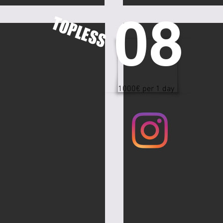
08
TOPLESS
1000€ per 1 day