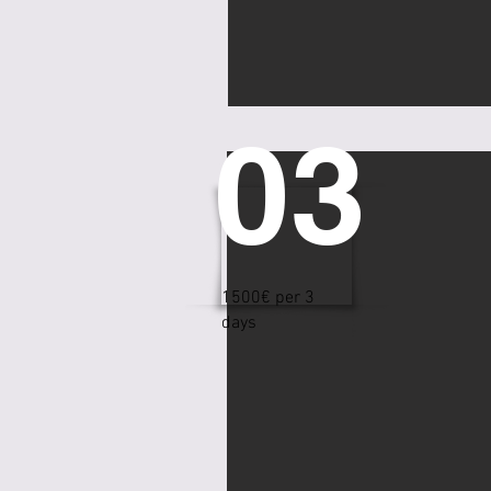
03
1500€ per 3
days