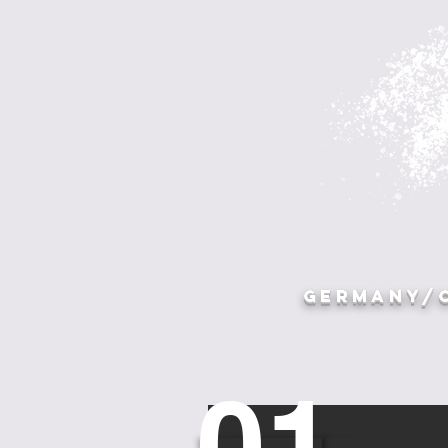
GERMANY/
01