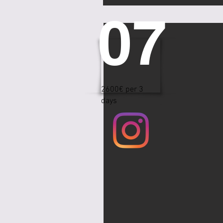
07
2600€ per 3
days