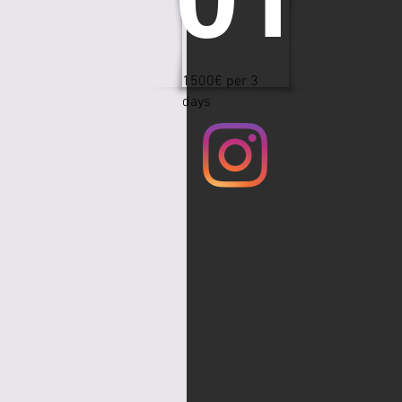
1500€ per 3
days