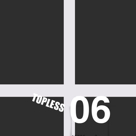
06
TOPLESS