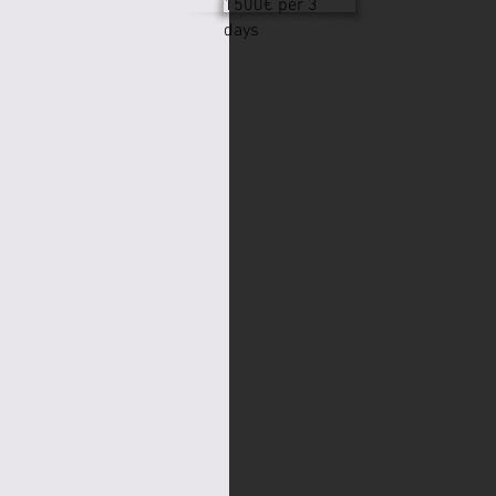
1500€ per 3
days