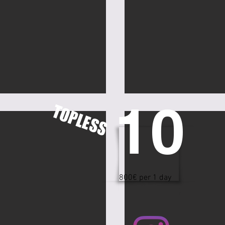
10
TOPLESS
800€ per 1 day