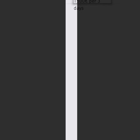
1500€ per 3
days