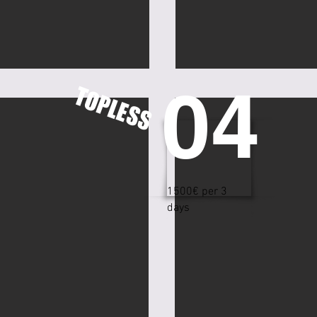
04
TOPLESS
1500€ per 3
days