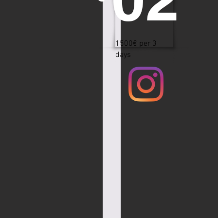
1500€ per 3
days