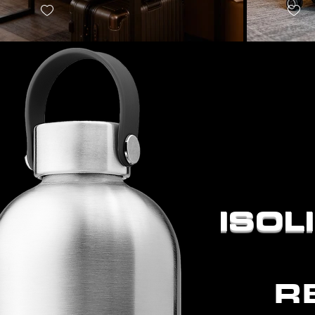
ISOL
R