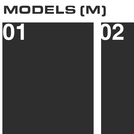
MODELS (M)
01
02