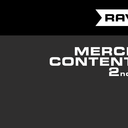
MERC
CONTEN
2
n