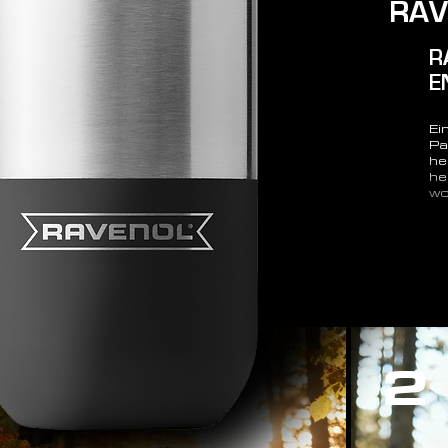
RAV
R
E
Ei
Pa
he
he
wo
2