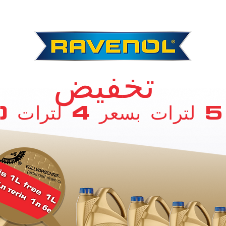
تخفيض
ي