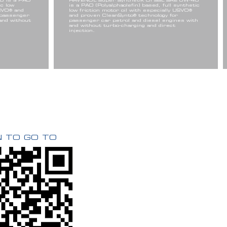
0 is a PAO
RAVENOL Super Synthetik Öl SSL SAE 0W-40
ic low
is a PAO (Polyalphaolefin) based, full synthetic
USVO® and
low friction motor oil with especially USVO®
 passenger
and proven CleanSynto® technology for
and without
passenger car petrol and diesel engines with
and without turbo-charging and direct
injection.
 TO GO TO