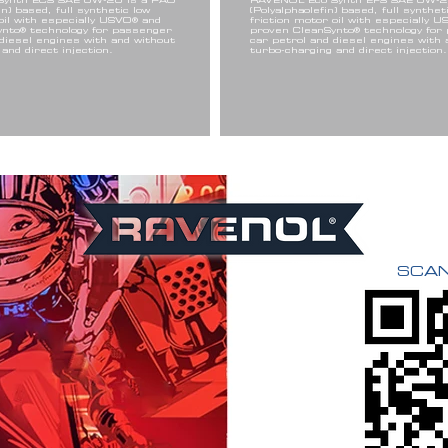
Synth ECS SAE 0W-20 is a PAO
RAVENOL Eco Synth EFS SAE 0W-2
in) based, full synthetic low
(Polyalphaolefin) based, full synthet
oil with especially USVO® and
friction motor oil with especially 
nto® technology for passenger
proven CleanSynto® technology for
 diesel engines with and without
car petrol and diesel engines with 
and direct injection.
turbo-charging and direct injection.
SCAN