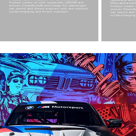
RAVENOL Eco 
friction motor oil with especially USVO® and
(Poly-alpha-olef
proven CleanSynto® technology for passenger
friction motor 
car petrol and diesel engines with and without
proven CleanSy
turbo-charging and direct injection.
car petrol and
turbo-charging 