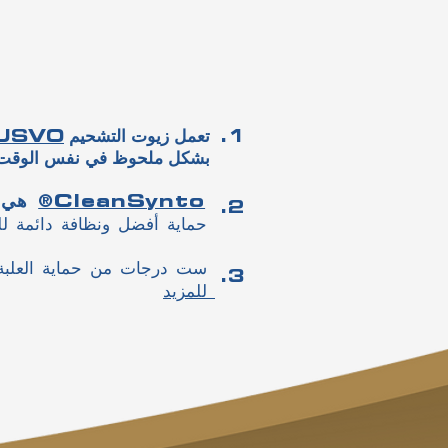
تعمل زيوت التشحيم
USVO
.1
. بشكل ملحوظ في نفس الوقت
هي
لتوفير
®CleanSynto
.2
حماية أفضل ونظافة دائمة ل
ف
ست درجات من حماية العلبة 
.3
للمزيد