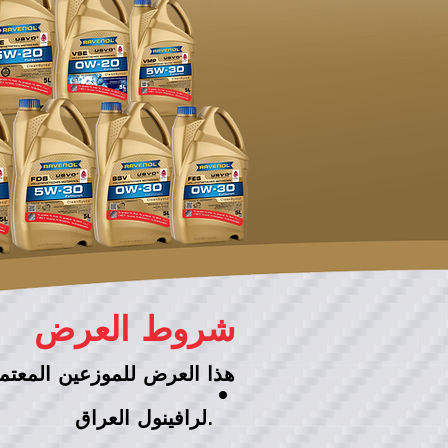
شروط العرض
هذا العرض للموزعين المعتم)
•
لرافينول العراق.