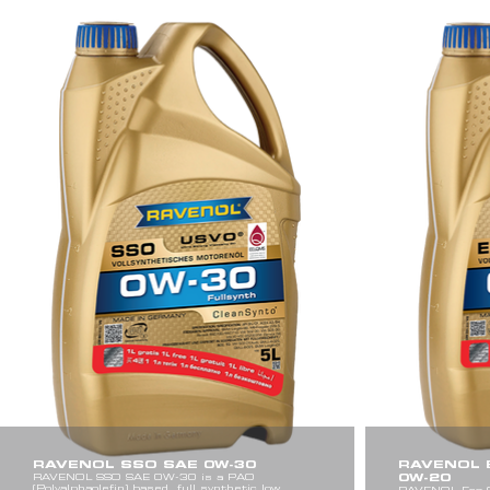
RAVENOL SSO SAE 0W-30
RAVENOL 
0W-20
RAVENOL SSO SAE 0W-30 is a PAO
(Polyalphaolefin) based, full synthetic low