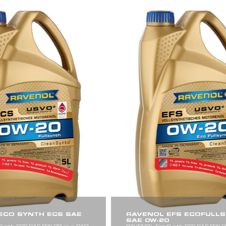
ECO SYNTH ECS SAE
RAVENOL EFS ECOFULLS
SAE 0W-20